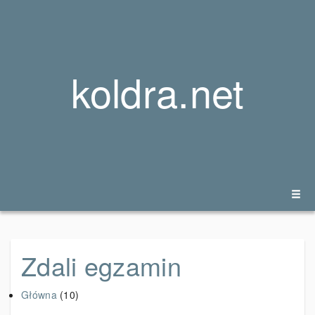
koldra.net
Zdali egzamin
Główna
(10)