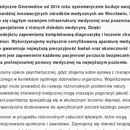
dyczne Ginemedica od 2014 roku systematycznie buduje swo
jbardziej innowacyjnych ośrodków medycznych we Wrocławiu.
e się ciągłym rozwojem infrastruktury medycznej oraz poszerz
pecjalistów z różnych dziedzin medycyny. Dzięki
odejściu zapewniamy kompleksową diagnostykę i leczenie cho
dzieci. Wykorzystujemy wyłącznie certyfikowaną aparaturę med
o gwarantuje najwyższą precyzyjność badań oraz skuteczność t
m jest zapewnienie każdemu pacjentowi poczucia bezpieczeń
ia profesjonalnej pomocy medycznej na najwyższym poziomie.
camy opiece psychiatrycznej, gdyż zdajemy sobie sprawę z rosnąc
cznego w kontekście ogólnego dobrostanu organizmu. Współczesne
apięć może prowadzić do rozwoju różnorodnych problemów natury
dpowiedniej interwencji medycznej mogą znacząco pogorszyć jakość 
ni psychiatrzy specjalizują się w skutecznym leczeniu depresji, sto
erapeutyczne dostosowane do specyficznych potrzeb każdego pacjen
 pomoc w przypadku różnorodnych zaburzeń lękowych, które mogą
nkcjonowanie społeczne i zawodowe. Zajmujemy się również terapi