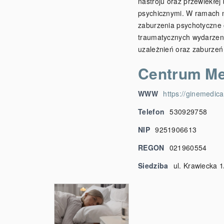
nastroju oraz przewlekłej
psychicznymi. W ramach n
zaburzenia psychotyczne 
traumatycznych wydarzeni
uzależnień oraz zaburze
Centrum Me
WWW
https://ginemedica
Telefon
530929758
NIP
9251906613
REGON
021960554
Siedziba
ul. Krawiecka 