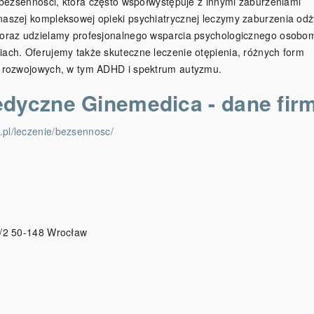
 bezsenności, która często współwystępuje z innymi zaburzeniami
aszej kompleksowej opieki psychiatrycznej leczymy zaburzenia odż
oraz udzielamy profesjonalnego wsparcia psychologicznego osobo
ach. Oferujemy także skuteczne leczenie otępienia, różnych form
ń rozwojowych, w tym ADHD i spektrum autyzmu.
dyczne Ginemedica - dane fir
.pl/leczenie/bezsennosc/
1/2 50-148 Wrocław