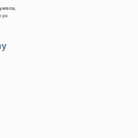
ywiania,
m po
my