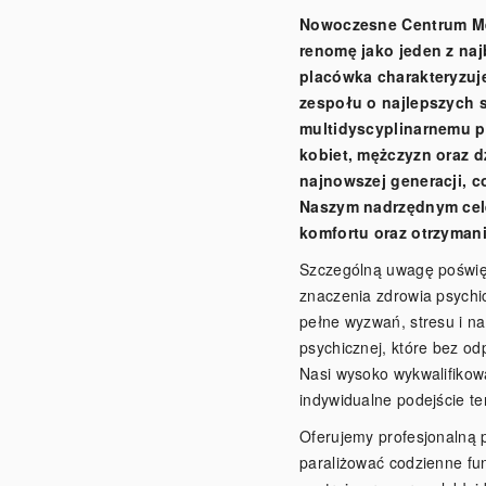
Nowoczesne Centrum Me
renomę jako jeden z na
placówka charakteryzuj
zespołu o najlepszych s
multidyscyplinarnemu p
kobiet, mężczyzn oraz 
najnowszej generacji, c
Naszym nadrzędnym cele
komfortu oraz otrzyman
Szczególną uwagę poświę
znaczenia zdrowia psychi
pełne wyzwań, stresu i n
psychicznej, które bez o
Nasi wysoko wykwalifikowa
indywidualne podejście t
Oferujemy profesjonalną
paraliżować codzienne fu