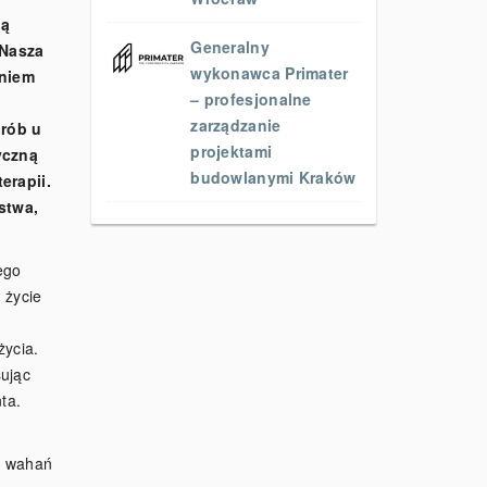
ją
Generalny
 Nasza
wykonawca Primater
aniem
– profesjonalne
zarządzanie
rób u
projektami
yczną
budowlanymi Kraków
erapii.
stwa,
ego
 życie
życia.
sując
ta.
ą wahań